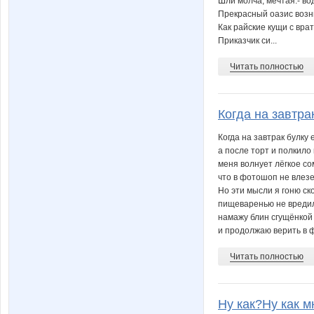
Шли молча, мечтая:- во
Прекрасный оазис возн
Как райские кущи с вра
Приказчик си...
Читать полностью
Когда на завтрак
Когда на завтрак булку 
а после торт и полкило
меня волнует лёгкое со
что в фотошоп не влезе
Но эти мысли я гоню ск
пищеваренью не вредил
намажу блин сгущёнкой
и продолжаю верить в 
Читать полностью
Ну как?Ну как м