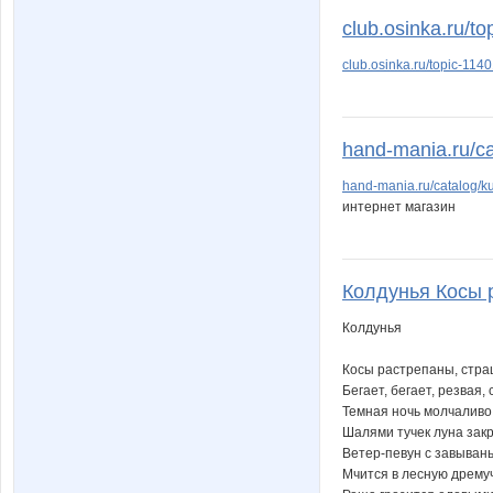
club.osinka.ru/to
club.osinka.ru/topic-114
hand-mania.ru/ca
hand-mania.ru/catalog/k
интернет магазин
Колдунья Косы р
Колдунья
Косы растрепаны, стра
Бегает, бегает, резвая,
Темная ночь молчаливо 
Шалями тучек луна зак
Ветер-певун с завыван
Мчится в лесную дрему