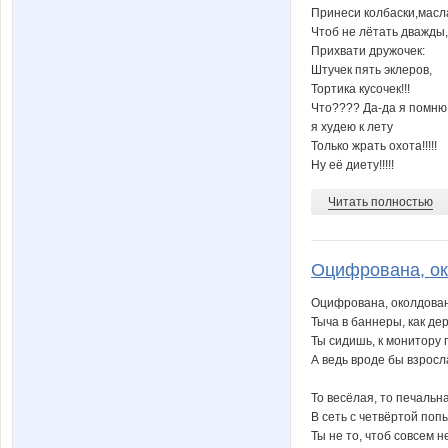
Принеси колбаски,масла
Чтоб не лётать дважды,
Прихвати дружочек:
Штучек пять эклеров,
Тортика кусочек!!!
Что???? Да-да я помню
я худею к лету
Только жрать охота!!!!!
Ну её диету!!!!!
Читать полностью
Оцифрована, око
Оцифрована, околдован
Тыча в баннеры, как де
Ты сидишь, к монитору 
А ведь вроде бы взрос
То весёлая, то печальн
В сеть с четвёртой по
Ты не то, чтоб совсем 