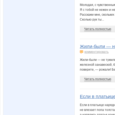
Молодая, с чувственны
Я с тобой не нежен и не
Расскажи мне, скольких
Сколько рук ты...
Читать полностью
Жили-были — не 
комментировать
Жили-были — не тужили
железной занавеской, б
поверите, — рожали! Бе
Читать полностью
Если в платьице
Если в платьице наряд
не влезает попа толста
а напялить платье хоче