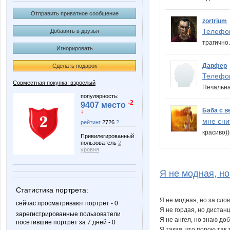
Отправить приватное сообщение
zortrium
Телефон
Добавить в друзья
трагично
Игнорировать
Дарфер
Сделать подарок
Телефон
Совместная покупка: взрослый
Печальна
популярность:
-2
9407 место
Баба с 
↓
мне снит
рейтинг
2726
?
красиво)
Привилегированный
пользователь
2
уровня
Я не модная, но
Статистика портрета:
Я не модная, но за слов
сейчас просматривают портрет - 0
Я не гордая, но дистан
зарегистрированные пользователи
Я не ангел, но знаю доб
посетившие портрет за 7 дней - 0
Я такая, что порою так 