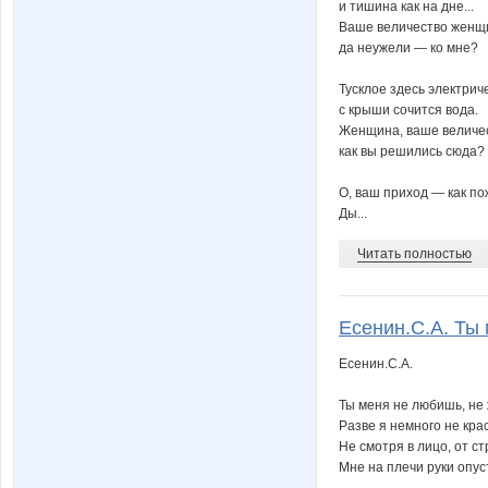
и тишина как на дне...
Ваше величество женщ
да неужели — ко мне?
Тусклое здесь электрич
с крыши сочится вода.
Женщина, ваше величес
как вы решились сюда?
О, ваш приход — как п
Ды...
Читать полностью
Есенин.С.А. Ты 
Есенин.С.А.
Ты меня не любишь, не
Разве я немного не кра
Не смотря в лицо, от с
Мне на плечи руки опус