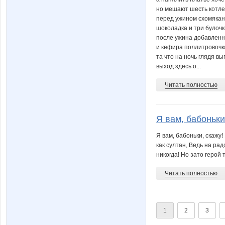
но мешают шесть котле
перед ужином схомяка
шоколадка и три булочк
после ужина добавлен
и кефира поллитровочк
та что на ночь глядя в
выход здесь о...
Читать полностью
Я вам, бабоньки,
Я вам, бабоньки, скажу
как султан, Ведь на рад
никогда! Но зато герой т
Читать полностью
1
2
3