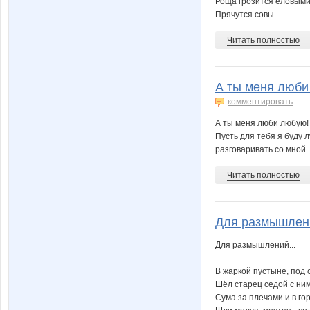
Роща грозится еловыми
Прячутся совы...
Читать полностью
А ты меня люби
комментировать
А ты меня люби любую! Л
Пусть для тебя я буду 
разговаривать со мной. 
Читать полностью
Для размышлений
Для размышлений...
B жаркой пустыне, под 
Шёл старец седой с ним
Сума за плечами и в го