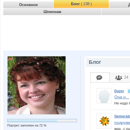
Блог
( 138 )
Основное
Шпионаж
Блог
24
Duzer
Она н...
Не надо 
Gemeral
подружка
Портрет заполнен на 72 %
мда...с о