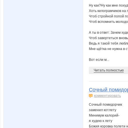
Ну как?Ну как мне поху
Хоть килограмчиков на 
Чтоб стройной попой п
Чтоб вспомнить молодо
А ты в ответ: Зачем худ
Чтоб завертеться вновь
Ведь я такой тебя любл
Мне щётка не нужна в с
Вот если м...
Читать полностью
Сочный помидорч
комментировать
Сочный помидорчик
заменил котлету
Минимум калорий-
я худею к лету
Божия коровка полети 