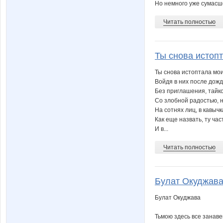
Но немного уже сумасше
Читать полностью
Ты снова истопт
Ты снова истоптала мои
Войдя в них после дож
Без приглашения, тайко
Со злобной радостью, 
На сотнях лиц, в кавычк
Как еще назвать, ту час
И в...
Читать полностью
Булат Окуджава 
Булат Окуджава
Тьмою здесь все занав